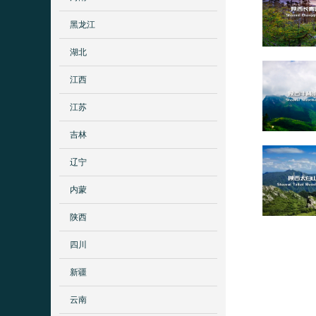
黑龙江
湖北
江西
江苏
吉林
辽宁
内蒙
陕西
四川
新疆
云南