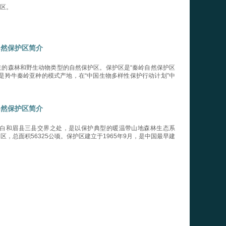
区。
自然保护区简介
的森林和野生动物类型的自然保护区。保护区是“秦岭自然保护区
是羚牛秦岭亚种的模式产地，在“中国生物多样性保护行动计划”中
自然保护区简介
白和眉县三县交界之处，是以保护典型的暖温带山地森林生态系
，总面积56325公顷。保护区建立于1965年9月，是中国最早建