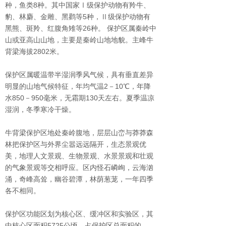
种，鱼类
8
种。其中国家Ⅰ级保护动物有羚牛、
豹、林麝、金雕、黑鹳等
5
种，Ⅱ级保护动物有
黑熊、斑羚、红腹角雉等
26
种。 保护区属秦岭中
山或亚高山山地，主要是秦岭山地地貌。主峰牛
背梁海拔
2802
米。
保护区属暖温带半湿润季风气候，具有垂直差异
明显的山地气候特征，年均气温
2
－
10
℃，年降
水
850
－
950
毫米，无霜期
130
天左右。夏季温凉
湿润，冬季寒冷干燥。
牛背梁保护区地处秦岭腹地，层层山峦与莽莽森
林把保护区与外界尘嚣远远隔开，生态景观优
美，地理人文景观、生物景观、水景景观和壮观
的气象景观等交相呼应。区内怪石嶙峋，云海汹
涌，奇峰高耸，幽谷碧潭，林荫葱茏，一年四季
各不相同。
保护区功能区划为核心区、缓冲区和实验区，其
中核心区面积
5725
公顷，占保护区总面积的