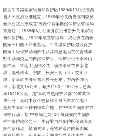
陕西牛背梁国家级自然保护区
1980
年
10
月经陕西
省人民政府批准建立，
1986
年经陕西省编制委员
会办公室批准成立“陕西牛背梁自然保护区管理局
筹建处”，
1988
年
5
月经国务院批准晋升为国家级
自然保护区，
1997
年成立管理局，局址设在西安
国家民用航天产业基地。牛背梁保护区是以保护
国家Ⅰ级保护动物羚牛及其栖息地为主的森林和
野生动物类型的自然保护区。保护区位于秦岭山
脉中段、终南山顶部区域，横跨秦岭主脊南北
坡，地处柞水、宁陕、长安三县（区）交汇区
域，沿秦岭主脊呈东西狭长分布，东西长
28
公
里，南北宽
15
公里，海拔
1100
－
2877
米，总面
积
16418
公顷，是“秦岭自然保护区群”的重要组
成部分、秦岭中段生物多样性最为丰富的地区，
是羚牛秦岭亚种的模式产地，在“中国生物多样性
保护行动计划”中被确定为
40
个最优先的生物多
样性保护地区之一。牛背梁自然保护区蕴藏着众
多的珍稀动、植物资源，是物种遗传的基因库。
对秦岭而言，它具有一定的典型性及代表性，被