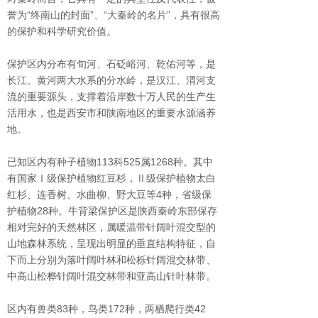
誉为“终南山的封面”、“大秦岭的名片”，具有很高
的保护和科学研究价值。
保护区内分布有旬河、石砭峪河、乾佑河等，是
长江、黄河两大水系的分水岭，是汉江、渭河支
流的重要源头，支撑着沿岸数十万人民的生产生
活用水，也是西安市和陕南地区的重要水源涵养
地。
已知区内有种子植物
113
科
525
属
1268
种。其中
有国家Ⅰ级保护植物红豆杉，Ⅱ级保护植物太白
红杉、连香树、水曲柳、野大豆等
4
种，省级保
护植物
28
种。牛背梁保护区是陕西秦岭东部保存
相对完好的天然林区，属暖温带针阔叶混交型的
山地森林系统，呈现出明显的垂直结构特征，自
下而上分别为落叶阔叶林和松栎针阔混交林带、
中高山松桦针阔叶混交林带和亚高山针叶林带。
区内有兽类
83
种，鸟类
172
种，两栖爬行类
42