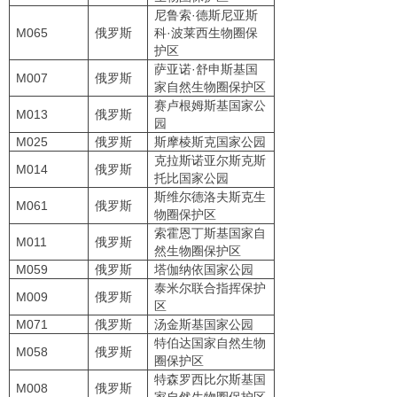
尼鲁索·德斯尼亚斯
M065
俄罗斯
科·波莱西生物圈保
护区
萨亚诺·舒申斯基国
M007
俄罗斯
家自然生物圈保护区
赛卢根姆斯基国家公
M013
俄罗斯
园
M025
俄罗斯
斯摩棱斯克国家公园
克拉斯诺亚尔斯克斯
M014
俄罗斯
托比国家公园
斯维尔德洛夫斯克生
M061
俄罗斯
物圈保护区
索霍恩丁斯基国家自
M011
俄罗斯
然生物圈保护区
M059
俄罗斯
塔伽纳依国家公园
泰米尔联合指挥保护
M009
俄罗斯
区
M071
俄罗斯
汤金斯基国家公园
特伯达国家自然生物
M058
俄罗斯
圈保护区
特森罗西比尔斯基国
M008
俄罗斯
家自然生物圈保护区