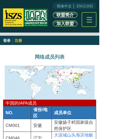
简体中文
ENGLISH
联盟简介
加入联盟
登录
|
注册
网络成员列表
中国的IAPA成员
省份
/
地
NO.
成员单位
区
安徽扬子鳄国家级自
CM001
安徽
然保护区
大连城山头海滨地貌
CM046
辽宁