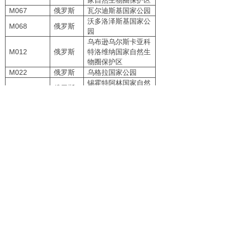
M067
俄罗斯
瓦尔迪斯基国家公园
沃多洛泽斯基国家公
M068
俄罗斯
园
乌布逊乌尔斯卡亚科
M012
俄罗斯
特洛维纳国家自然生
物圈保护区
M022
俄罗斯
乌格拉国家公园
锡霍特阿林国家自然
M017
俄罗斯
生物圈保护区
兴安斯基国家自然保
M018
俄罗斯
护区
远东海洋国家生物圈
M056
俄罗斯
自然保护区
扎波维德诺耶·普里
M070
俄罗斯
阿穆里国家级自然保
护区
中央黑钙土生物圈保
M063
俄罗斯
护区
M001
菲律宾
奇坦兰山区自然公园
M027
肯尼亚
马赛马拉国家保护区
罗马尼
M028
马拉穆雷山自然公园